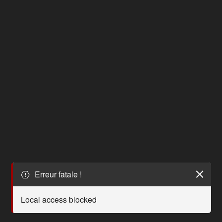
Erreur fatale !
Local access blocked