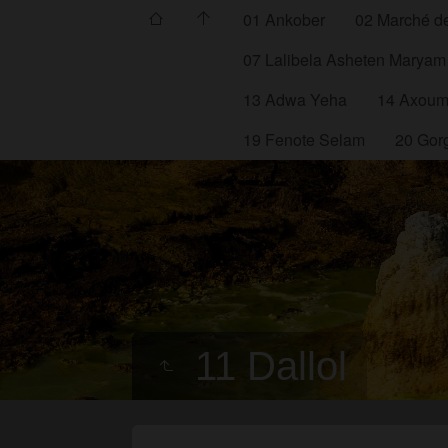
01 Ankober
02 Marché d
07 Lalibela Asheten Maryam
13 Adwa Yeha
14 Axou
19 Fenote Selam
20 Gorg
11 Dallol