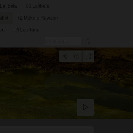
 Lalibela
06 Lalibela
llol
12 Mekele Hawzen
leu
18 Lac Tana