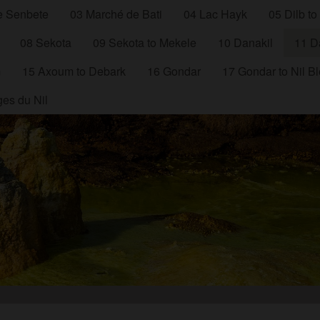
e Senbete
03 Marché de Bati
04 Lac Hayk
05 Dilb to
08 Sekota
09 Sekota to Mekele
10 Danakil
11 Da
m
15 Axoum to Debark
16 Gondar
17 Gondar to Nil B
es du Nil