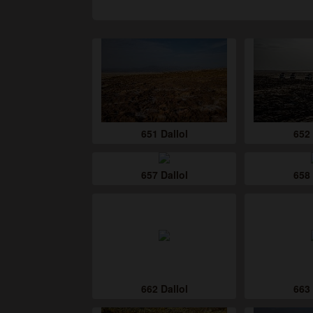
651 Dallol
652 
657 Dallol
658 
662 Dallol
663 