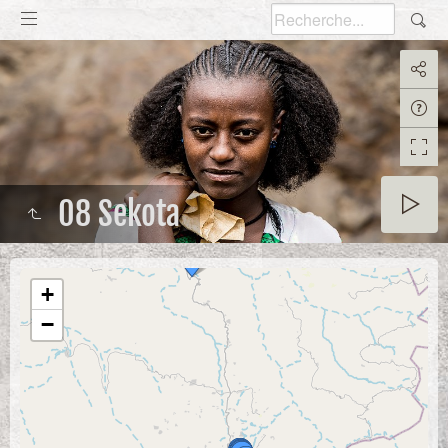
08 Sekota
+
−