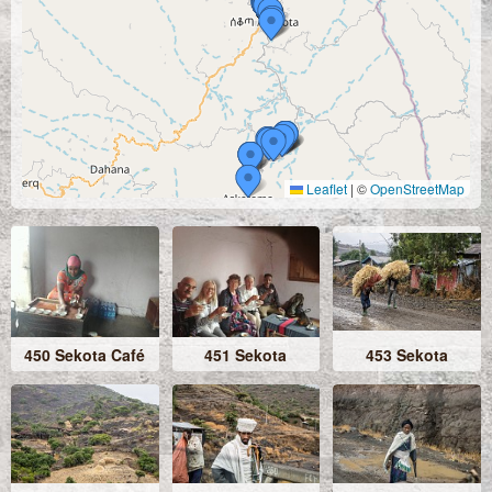
Leaflet
|
©
OpenStreetMap
450 Sekota Café
451 Sekota
453 Sekota