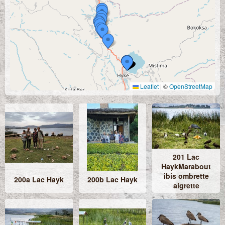
Leaflet
|
©
OpenStreetMap
201 Lac
HaykMarabout
ibis ombrette
200a Lac Hayk
200b Lac Hayk
aigrette