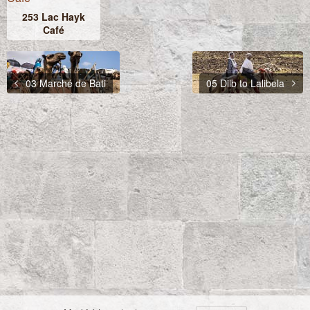
253 Lac Hayk
Café
03 Marché de Bati
05 Dilb to Lalibela