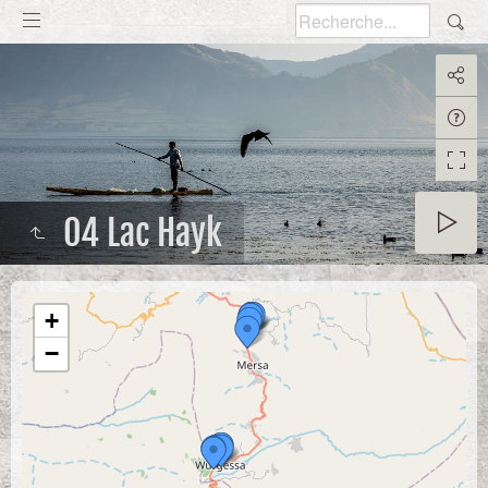
04 Lac Hayk
+
−