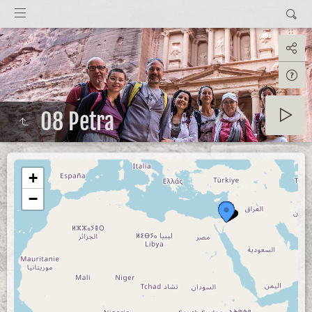
08 Petra
+
−