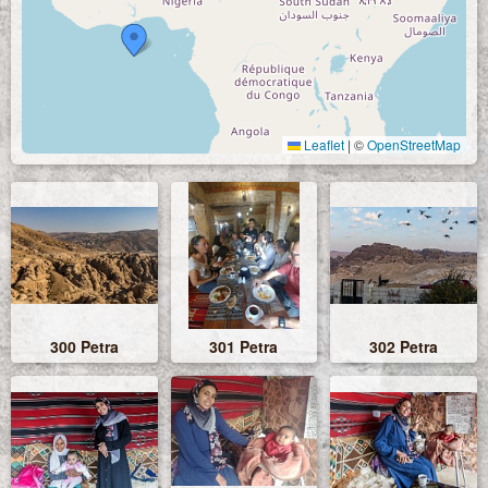
Leaflet
|
©
OpenStreetMap
300 Petra
301 Petra
302 Petra