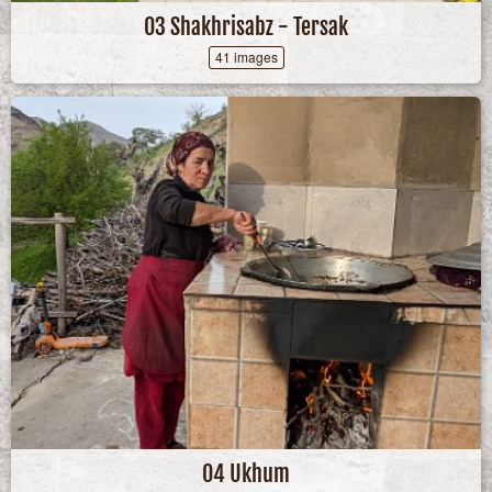
03 Shakhrisabz - Tersak
41 images
04 Ukhum