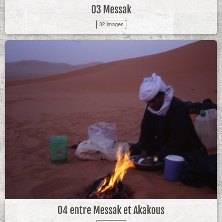
03 Messak
32 images
04 entre Messak et Akakous