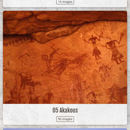
14 images
05 Akakous
50 images