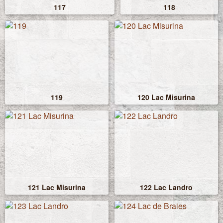
117
118
119
120 Lac Misurina
121 Lac Misurina
122 Lac Landro