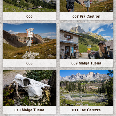
006
007 Pra Castron
008
009 Malga Tuena
010 Malga Tuena
011 Lac Carezza