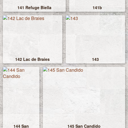
141 Refuge Biella
141b
142 Lac de Braies
143
144 San
145 San Candido