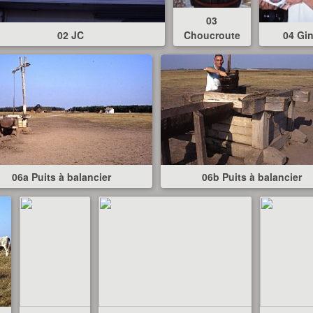
03
02 JC
Choucroute
04 Gi
06a Puits à balancier
06b Puits à balancier