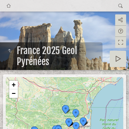
France 2025 Geol
Pyrénées
+
−