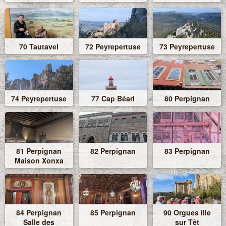
70 Tautavel
72 Peyrepertuse
73 Peyrepertuse
74 Peyrepertuse
77 Cap Béarl
80 Perpignan
81 Perpignan
82 Perpignan
83 Perpignan
Maison Xonxa
84 Perpignan
85 Perpignan
90 Orgues Ille
Salle des
sur Têt