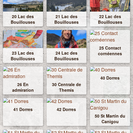
20 Lac des
21 Lac des
22 Lac des
Bouillouses
Bouillouses
Bouillouses
25 Contact
23 Lac des
24 Lac des
cornéennes
Bouillouses
Bouillouses
40 Dorres
26 En
30 Centrale de
admiration
Themis
41 Dorres
42 Dorres
50 St Martin du
Canigou