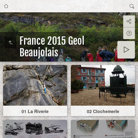
France 2015 Geol
Beaujolais
01 La Riverie
02 Clochemerle