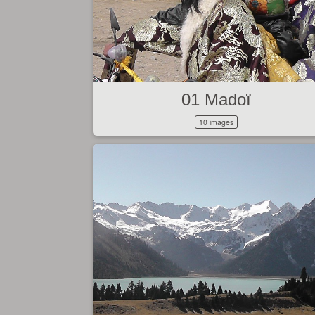
01 Madoï
10 images