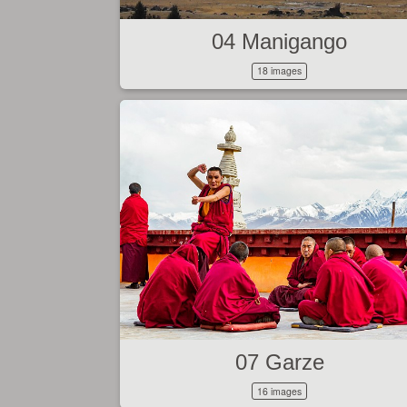
04 Manigango
18 images
07 Garze
16 images