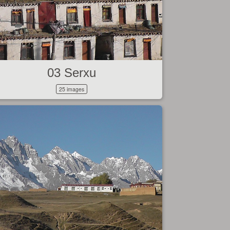
03 Serxu
25 images