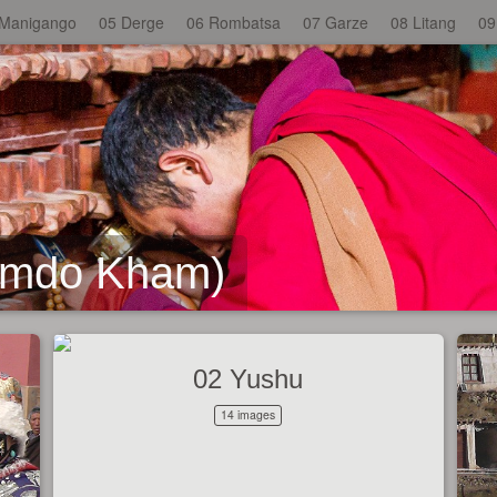
 Manigango
05 Derge
06 Rombatsa
07 Garze
08 Litang
09
Amdo Kham)
02 Yushu
14 images