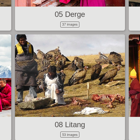
05 Derge
37 images
08 Litang
53 images