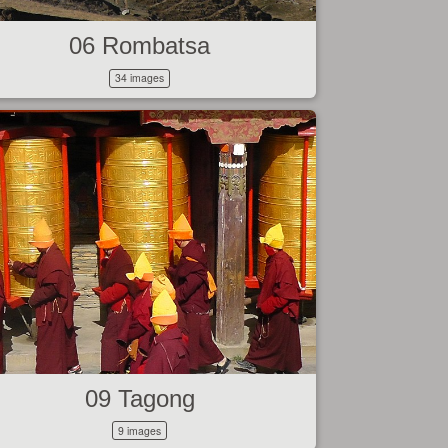
06 Rombatsa
34 images
09 Tagong
9 images