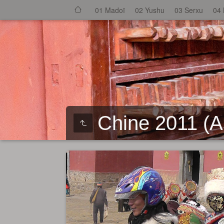
01 Madoï
02 Yushu
03 Serxu
04
Chine 2011 (